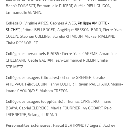
Benoît POINSSOT, Emmanuelle PUCEAT, Aurélie RIEU-GUIGON,
Emmanuelle VENNIN.
Collège B
: Virginie AIRES, Georges ALVES,
Philippe AMIOTTE-
SUCHET, J
érôme BELLENGER, Angélique BESSON-BARD, Pierre-Yves
COLLIN, Stephan COLLINS, , Aurélie KHIMOUN, Mickaël RIALLAND,
Claire ROSNOBLET.
Collège des personnels BIATSS
: Pierre-Yves CAREME, Amandine
CHLEMAIRE, Cécile GAETAN, Jean-Emmanuel ROLLIN, Emilie
STEIMETZ.
Collège des usagers (titulaires)
: Etienne GRENIER, Coralie
PHILIPPOT, Félix SEGUIN, Fanny COLFORT, Rayan PAUCHARD, Moina-
Imane CHOUDJAYE, Malcom TREPON.
Collège des usagers (suppléants)
: Thomas CARNEIRO, Jihane
BBAYA, Gabriel CLERCICE, Maylis FOURRIER, Ivy GODART, Peio
LAFENETRE, Solange LUGAND.
Personnalités Extérieures
: Pascal BERTRAND (Vitagora), Audrey