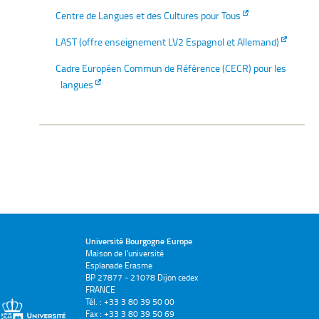
Centre de Langues et des Cultures pour Tous
LAST (offre enseignement LV2 Espagnol et Allemand)
Cadre Européen Commun de Référence (CECR) pour les
langues
Université Bourgogne Europe
Maison de l'université
Esplanade Erasme
BP 27877 - 21078 Dijon cedex
FRANCE
Tél. : +33 3 80 39 50 00
Fax : +33 3 80 39 50 69