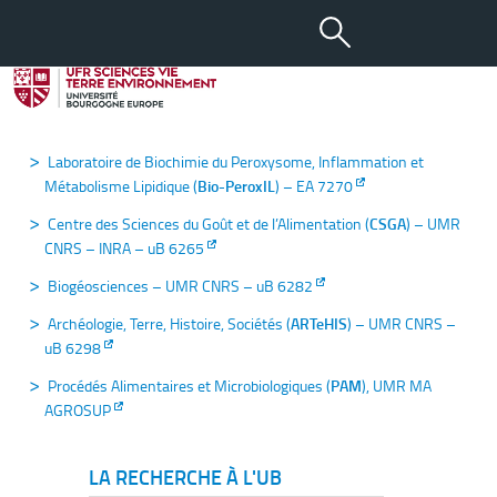
Laboratoires
Agroécologie, UMR INRA‐uB‐CNRS 1347
Lipides, Nutrition, Cancer (
LNC
) -UMR INSERM – uB 1231
Laboratoire de Biochimie du Peroxysome, Inflammation et
Métabolisme Lipidique (
Bio-PeroxIL
) – EA 7270
Centre des Sciences du Goût et de l’Alimentation (
CSGA
) – UMR
CNRS – INRA – uB 6265
Biogéosciences – UMR CNRS – uB 6282
Archéologie, Terre, Histoire, Sociétés (
ARTeHIS
) – UMR CNRS –
uB 6298
Procédés Alimentaires et Microbiologiques (
PAM
), UMR MA
AGROSUP
LA RECHERCHE À L'UB