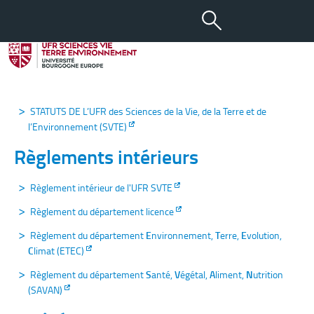
Statuts, règlements
intérieurs & arrêtés
Statuts
STATUTS DE L’UFR des Sciences de la Vie, de la Terre et de
l’Environnement (SVTE)
Règlements intérieurs
Règlement intérieur de l'UFR SVTE
Règlement du département licence
Règlement du département
E
nvironnement,
T
erre,
E
volution,
C
limat (ETEC)
Règlement du département
S
anté,
V
égétal,
A
liment,
N
utrition
(SAVAN)