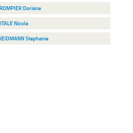
ROMPIER Doriane
ITALE Nicole
EIDMANN Stephanie