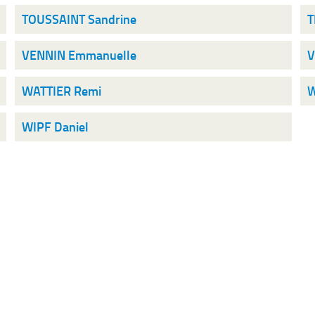
TOUSSAINT Sandrine
T
VENNIN Emmanuelle
V
WATTIER Remi
W
WIPF Daniel