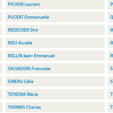
PICHON Laurent
P
PUCEAT Emmanuelle
Q
REDECKER Dirk
R
RIEU Aurelie
R
ROLLIN Jean-Emmanuel
R
SALVADORI Francoise
S
SINEAU Célia
S
TEIXEIRA Maria
T
THOMAS Charles
T