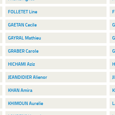
FOLLETET Line
F
GAETAN Cecile
G
GAYRAL Mathieu
G
GRABER Carole
G
HICHAMI Aziz
H
JEANDIDIER Alienor
J
KHAN Amira
K
KHIMOUN Aurelie
L