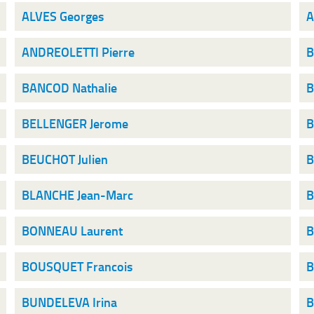
ALVES Georges
A
ANDREOLETTI Pierre
B
BANCOD Nathalie
B
BELLENGER Jerome
B
BEUCHOT Julien
B
BLANCHE Jean-Marc
B
BONNEAU Laurent
B
BOUSQUET Francois
B
BUNDELEVA Irina
B