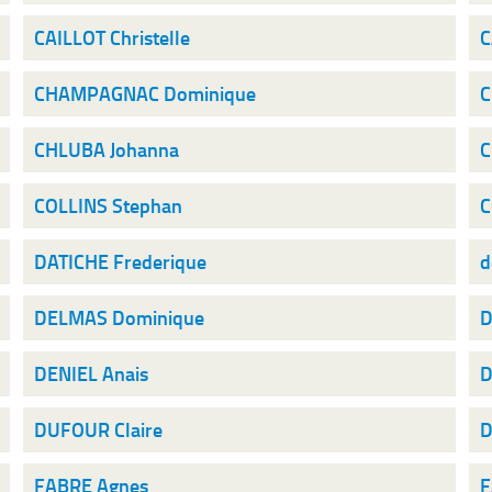
CAILLOT Christelle
C
CHAMPAGNAC Dominique
C
CHLUBA Johanna
C
COLLINS Stephan
C
DATICHE Frederique
d
DELMAS Dominique
D
DENIEL Anais
D
DUFOUR Claire
D
FABRE Agnes
F