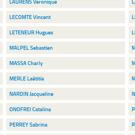
LAURENS Veronique
L
LECOMTE Vincent
L
LETENEUR Hugues
L
MALPEL Sebastien
M
MASSA Charly
M
MERLE Laëtitia
M
NARDIN Jacqueline
N
ONOFREI Catalina
P
PERREY Sabrina
P