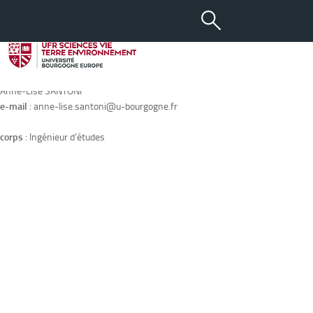
Fiche de
SANTONI Anne-Lise
E-mail :
anne-lise.santoni@u-bourgogne.fr
Anne-Lise SANTONI
e-mail
: anne-lise.santoni@u-bourgogne.fr
corps
: Ingénieur d’études