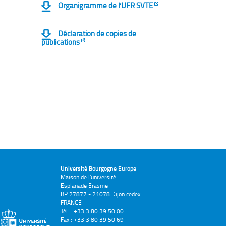
Organigramme de l’UFR SVTE
Déclaration de copies de
publications
Université Bourgogne Europe
Maison de l'université
Esplanade Erasme
BP 27877 - 21078 Dijon cedex
FRANCE
Tél. : +33 3 80 39 50 00
Fax : +33 3 80 39 50 69