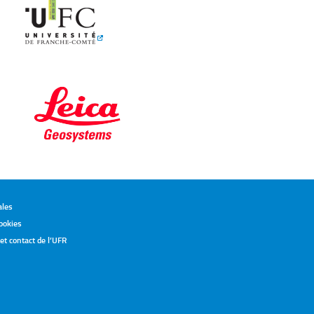
ms
ales
ookies
t contact de l’UFR