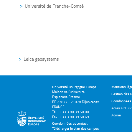
Université de Franche-Comté
Leica geosyste
Université Bourgogne Europe
Mentions lég
Maison de l'université
Gestion des c
Esplanade Erasme
Coordonnées e
BP 27877 - 21078 Dijon cedex
FRANCE
Accès à l’UFR
Tél. : +33 3 80 39 50 00
Admin
Fax : +33 3 80 39 50 69
Coordonnées et contact
Télécharger le plan des campus