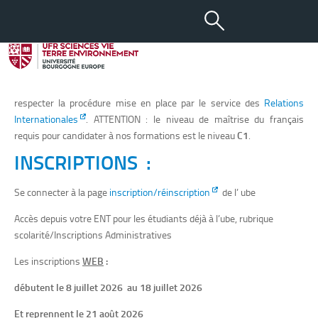
Inscriptions
Ces modalités ne concernent que les étudiants de nationalité
française et/ou disposant de diplômes requis pour candidater,
obtenus en France. Les étudiants de nationalité étrangère doivent
respecter la procédure mise en place par le service des
Relations
Internationales
. ATTENTION : le niveau de maîtrise du français
requis pour candidater à nos formations est le niveau
C1
.
INSCRIPTIONS :
Se connecter à la page
inscription/réinscription
de l’ ube
Accès depuis votre ENT pour les étudiants déjà à l’ube, rubrique
scolarité/Inscriptions Administratives
Les inscriptions
WEB
:
débutent le 8 juillet 2026 au 18 juillet 2026
Et reprennent le 21 août 2026