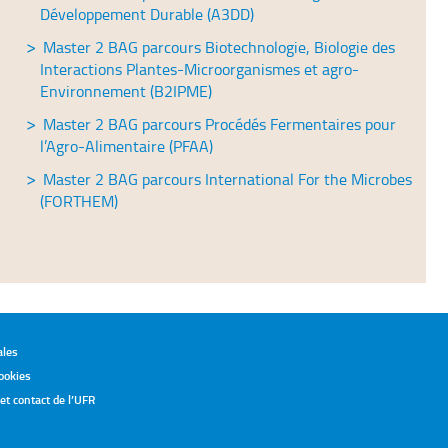
Développement Durable (A3DD)
Master 2 BAG parcours Biotechnologie, Biologie des
Interactions Plantes-Microorganismes et agro-
Environnement (B2IPME)
Master 2 BAG parcours Procédés Fermentaires pour
l’Agro-Alimentaire (PFAA)
Master 2 BAG parcours International For the Microbes
(FORTHEM)
ales
ookies
t contact de l’UFR