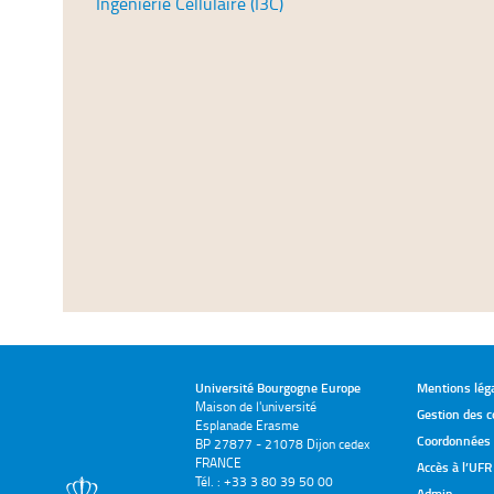
Ingénierie Cellulaire (I3C)
Université Bourgogne Europe
Mentions lég
Maison de l'université
Gestion des c
Esplanade Erasme
Coordonnées e
BP 27877 - 21078 Dijon cedex
FRANCE
Accès à l’UFR
Tél. : +33 3 80 39 50 00
Admin