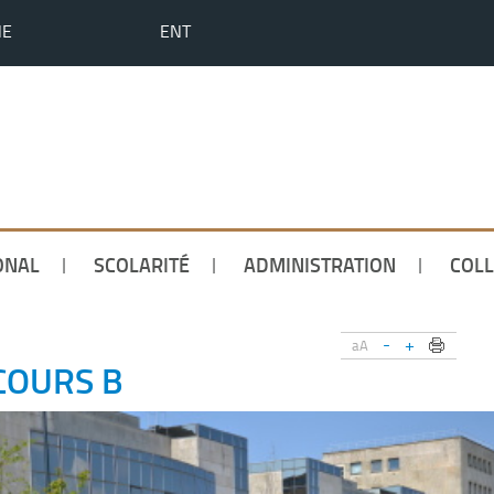
HE
ENT
ONAL
SCOLARITÉ
ADMINISTRATION
COLL
-
+
aA
NCOURS B