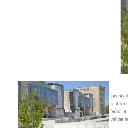
Les résu
réaffirm
(Véto) e
valider l