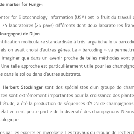
ode marker for Fungi
« .
enter for Biotechnology Information (USA) est le fruit du travai
74 laboratoires (25 pays) différents dont deux laboratoires franç
Bourgogne) de Dijon
.
tification moléculaire standardisée à très large échelle (« barcod
uels on avait choisi d’autres gènes. Le « barcoding » va permettr
 imaginer que dans un avenir proche de telles méthodes vont 
Une telle approche est particulièrement utile pour les champignon
s dans le sol ou dans d’autres substrats.
. Herbert Stockinger
sont des spécialistes d’un groupe de cham
izes sont extrêmement importantes pour la croissance des plantes 
l
ʼétude, a été la
production de séquences d’ADN de champignons 
lativement petite partie de la diversité des champignons. Néansmo
cologique.
es par les experts en mycologie. Les travaux du groupe de recherc