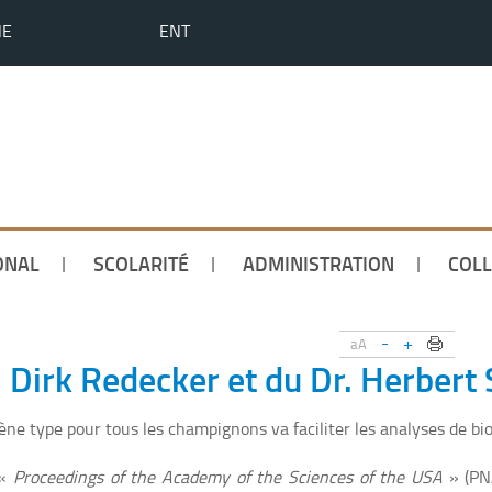
HE
ENT
ONAL
SCOLARITÉ
ADMINISTRATION
COLL
-
+
aA
 Dirk Redecker et du Dr. Herbert
ne type pour tous les champignons va faciliter les analyses de biod
 «
Proceedings of the Academy of the Sciences of the USA
» (PNA