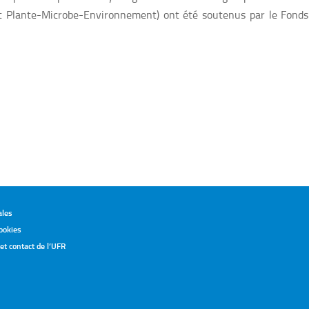
t Plante-Microbe-Environnement) ont été soutenus par le Fonds 
ales
ookies
t contact de l’UFR