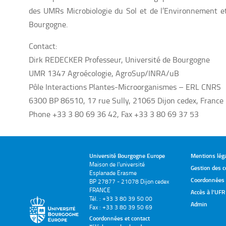
des UMRs Microbiologie du Sol et de l’Environnement e
Bourgogne.
Contact:
Dirk REDECKER Professeur, Université de Bourgogne
UMR 1347 Agroécologie, AgroSup/INRA/uB
Pôle Interactions Plantes-Microorganismes – ERL CNRS
6300 BP 86510, 17 rue Sully, 21065 Dijon cedex, France
Phone +33 3 80 69 36 42, Fax +33 3 80 69 37 53
Université Bourgogne Europe
Mentions lég
Maison de l'université
Gestion des c
Esplanade Erasme
Coordonnées e
BP 27877 - 21078 Dijon cedex
FRANCE
Accès à l’UFR
Tél. : +33 3 80 39 50 00
Admin
Fax : +33 3 80 39 50 69
Coordonnées et contact