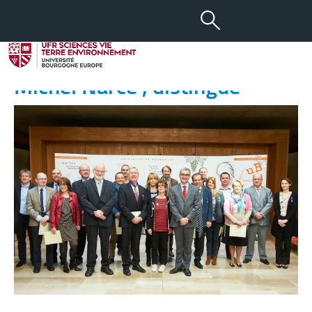
03 MAI 2016
Le Directeur de l’UFR SVTE,
Michel Narce , distingué