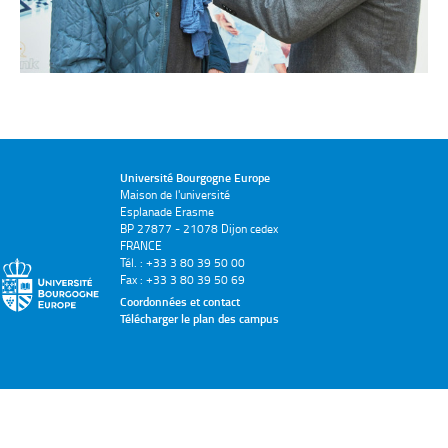
Université Bourgogne Europe
Maison de l'université
Esplanade Erasme
BP 27877 - 21078 Dijon cedex
FRANCE
Tél. : +33 3 80 39 50 00
Fax : +33 3 80 39 50 69
Coordonnées et contact
Télécharger le plan des campus